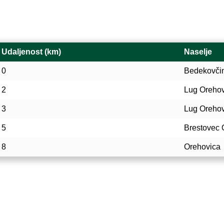
Udaljenost (km)
Naselje
0
Bedekovči
2
Lug Orehov
3
Lug Orehov
5
Brestovec 
8
Orehovica