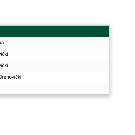
na
ički
ički
Orehovički