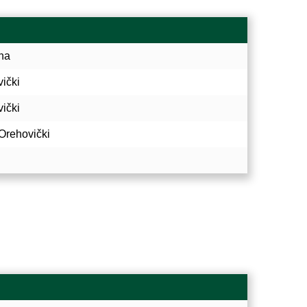
na
ički
ički
Orehovički