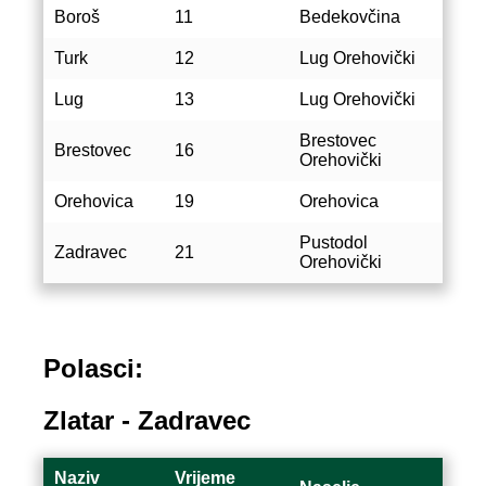
Boroš
11
Bedekovčina
Turk
12
Lug Orehovički
Lug
13
Lug Orehovički
Brestovec
Brestovec
16
Orehovički
Orehovica
19
Orehovica
Pustodol
Zadravec
21
Orehovički
Polasci:
Zlatar - Zadravec
Naziv
Vrijeme