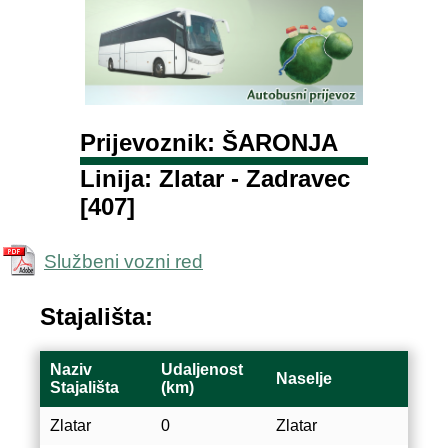
Prijevoznik: ŠARONJA
Linija: Zlatar - Zadravec
[407]
Službeni vozni red
Stajališta:
Naziv
Udaljenost
Naselje
Stajališta
(km)
Zlatar
0
Zlatar