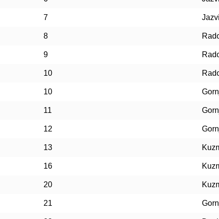
7
Jazv
8
Rado
9
Rado
10
Rado
10
Gorn
11
Gorn
12
Gorn
13
Kuz
16
Kuz
20
Kuz
21
Gorn