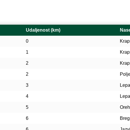
Udaljenost (km)
Nase
0
Krap
1
Krap
2
Krap
2
Polj
3
Lepa
4
Lepa
5
Oreh
6
Breg
6
Jazv