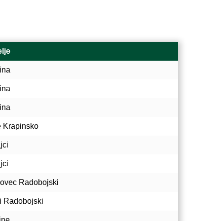
lje
ina
ina
ina
e Krapinsko
jci
jci
ovec Radobojski
i Radobojski
ine