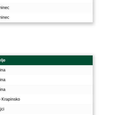
minec
minec
lje
ina
ina
ina
e Krapinsko
jci