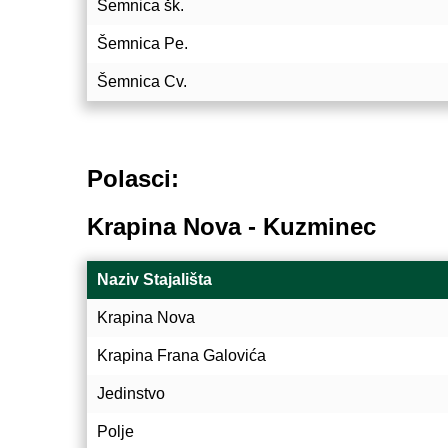
Šemnica šk.
Šemnica Pe.
Šemnica Cv.
Polasci:
Krapina Nova - Kuzminec
Naziv Stajališta
Krapina Nova
Krapina Frana Galovića
Jedinstvo
Polje