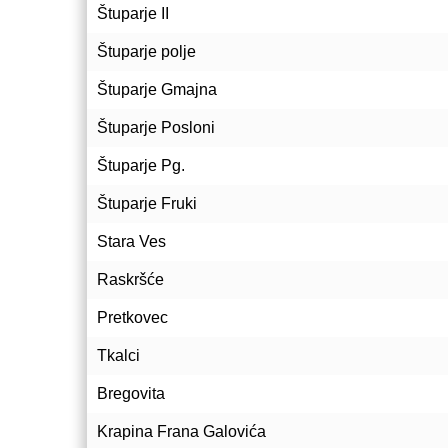
Štuparje II
Štuparje polje
Štuparje Gmajna
Štuparje Posloni
Štuparje Pg.
Štuparje Fruki
Stara Ves
Raskršće
Pretkovec
Tkalci
Bregovita
Krapina Frana Galovića