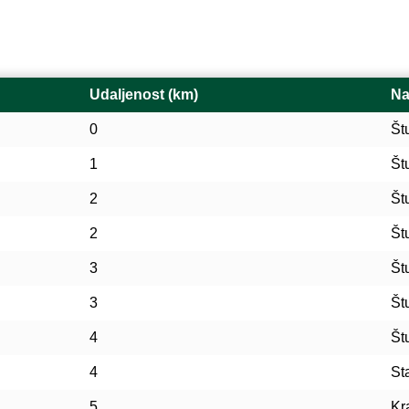
Udaljenost (km)
Na
0
Št
1
Št
2
Št
2
Št
3
Št
3
Št
4
Št
4
St
5
Kr