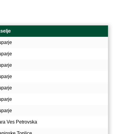
selje
uparje
uparje
uparje
uparje
uparje
uparje
uparje
ara Ves Petrovska
apinske Toplice