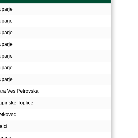
uparje
uparje
uparje
uparje
uparje
uparje
uparje
ara Ves Petrovska
apinske Toplice
etkovec
alci
apina