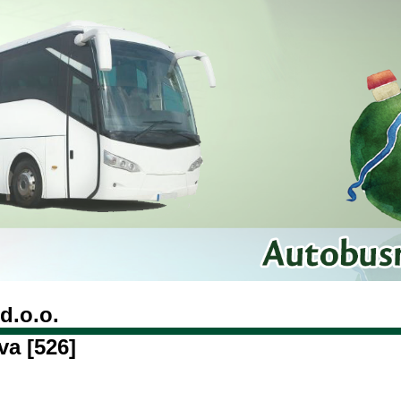
d.o.o.
va [526]