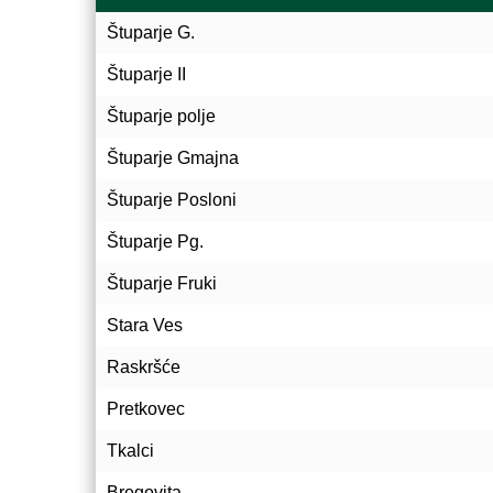
Štuparje G.
Štuparje II
Štuparje polje
Štuparje Gmajna
Štuparje Posloni
Štuparje Pg.
Štuparje Fruki
Stara Ves
Raskršće
Pretkovec
Tkalci
Bregovita