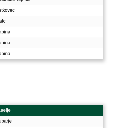
etkovec
alci
apina
apina
apina
selje
uparje