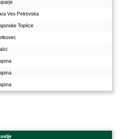
uparje
ara Ves Petrovska
apinske Toplice
etkovec
alci
apina
apina
apina
selje