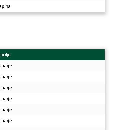
apina
selje
uparje
uparje
uparje
uparje
uparje
uparje