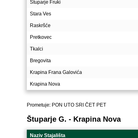
Štuparje Fruki
Stara Ves
Raskršće
Pretkovec
Tkalci
Bregovita
Krapina Frana Galovića
Krapina Nova
Prometuje: PON UTO SRI ČET PET
Štuparje G. - Krapina Nova
Naziv Stajališta