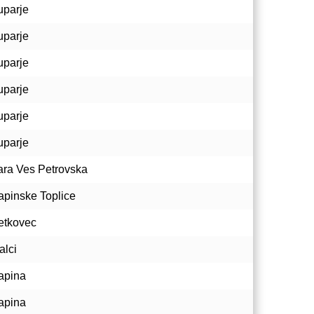
uparje
uparje
uparje
uparje
uparje
uparje
ara Ves Petrovska
apinske Toplice
etkovec
alci
apina
apina