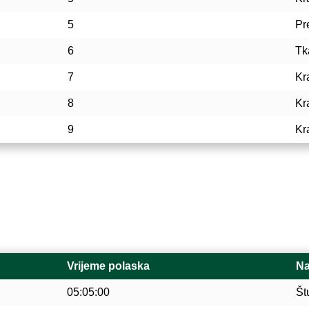
5
Pr
6
Tk
7
Kr
8
Kr
9
Kr
Vrijeme polaska
Na
05:05:00
Št