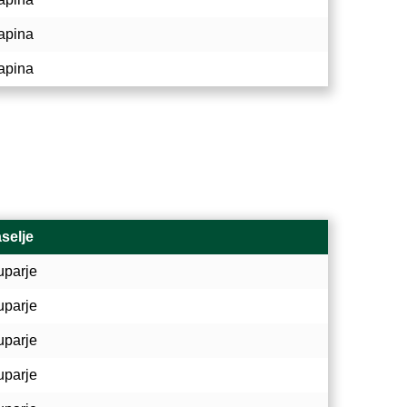
apina
apina
selje
uparje
uparje
uparje
uparje