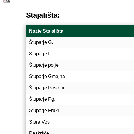
Stajališta:
Naziv Stajališta
Štuparje G.
Štuparje II
Štuparje polje
Štuparje Gmajna
Štuparje Posloni
Štuparje Pg.
Štuparje Fruki
Stara Ves
Raskršće