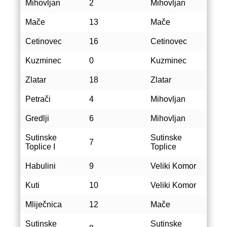
Mihovljan
2
Mihovljan
Mače
13
Mače
Cetinovec
16
Cetinovec
Kuzminec
0
Kuzminec
Zlatar
18
Zlatar
Petrači
4
Mihovljan
Gredlji
6
Mihovljan
Sutinske
Sutinske
7
Toplice I
Toplice
Habulini
9
Veliki Komor
Kuti
10
Veliki Komor
Mliječnica
12
Mače
Sutinske
Sutinske