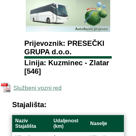
Prijevoznik: PRESEČKI
GRUPA d.o.o.
Linija: Kuzminec - Zlatar
[546]
Službeni vozni red
Stajališta:
Naziv
Udaljenost
Naselje
Stajališta
(km)