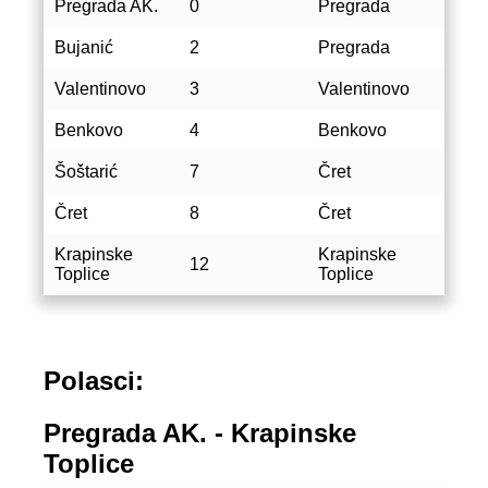
Pregrada AK.
0
Pregrada
Bujanić
2
Pregrada
Valentinovo
3
Valentinovo
Benkovo
4
Benkovo
Šoštarić
7
Čret
Čret
8
Čret
Krapinske
Krapinske
12
Toplice
Toplice
Polasci:
Pregrada AK. - Krapinske
Toplice