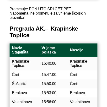
Prometuje: PON UTO SRI ČET PET
Napomena: ne prometuje za vrijeme školskih
praznika
Pregrada AK. - Krapinske
Toplice
Naziv
Vrijeme
Naselje
Stajališta
polaska
Krapinske
Krapinske
15:40:00
Toplice
Toplice
Čret
15:47:00
Čret
Šoštarić
15:50:00
Čret
Benkovo
15:53:00
Benkovo
Valentinovo
15:56:00
Valentinovo