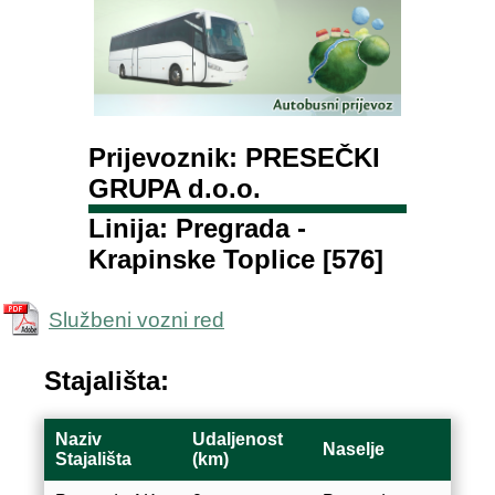
Prijevoznik: PRESEČKI
GRUPA d.o.o.
Linija: Pregrada -
Krapinske Toplice [576]
Službeni vozni red
Stajališta:
Naziv
Udaljenost
Naselje
Stajališta
(km)