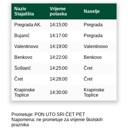
Naziv
Vrijeme
Naselje
Stajališta
polaska
Pregrada AK.
14:15:00
Pregrada
Bujanić
14:17:00
Pregrada
Valentinovo
14:19:00
Valentinovo
Benkovo
14:22:00
Benkovo
Šoštarić
14:25:00
Čret
Čret
14:28:00
Čret
Krapinske
Krapinske
14:30:00
Toplice
Toplice
Prometuje: PON UTO SRI ČET PET
Napomena: ne prometuje za vrijeme školskih
praznika