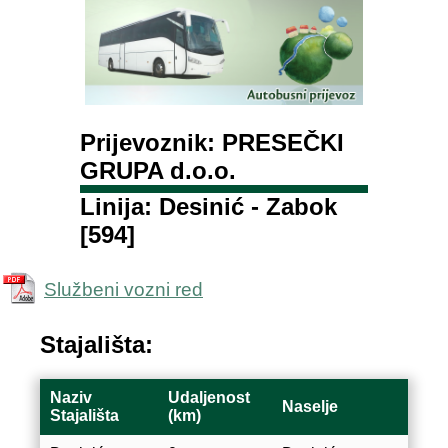
Prijevoznik: PRESEČKI
GRUPA d.o.o.
Linija: Desinić - Zabok
[594]
Službeni vozni red
Stajališta:
Naziv
Udaljenost
Naselje
Stajališta
(km)