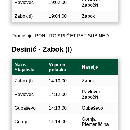
Pavlovec
19:02:00
Zabočki
Zabok (I)
19:04:00
Zabok
Prometuje: PON UTO SRI ČET PET SUB NED
Desinić - Zabok (I)
Naziv
Vrijeme
Naselje
Stajališta
polaska
Zabok (I)
14:10:00
Zabok
Pavlovec
Pavlovec
14:12:00
Zabočki
Gubaševo
14:13:00
Gubaševo
Gornja
Gorupić
14:14:00
Plemenšćina