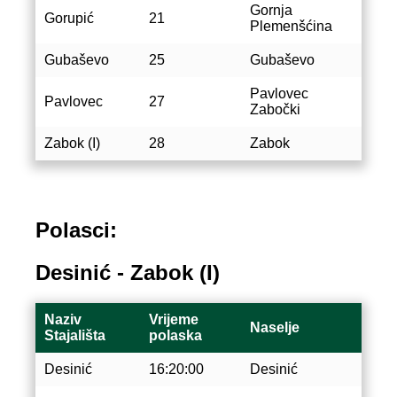
Gornja
Gorupić
21
Plemenšćina
Gubaševo
25
Gubaševo
Pavlovec
Pavlovec
27
Zabočki
Zabok (I)
28
Zabok
Polasci:
Desinić - Zabok (I)
Naziv
Vrijeme
Naselje
Stajališta
polaska
Desinić
16:20:00
Desinić