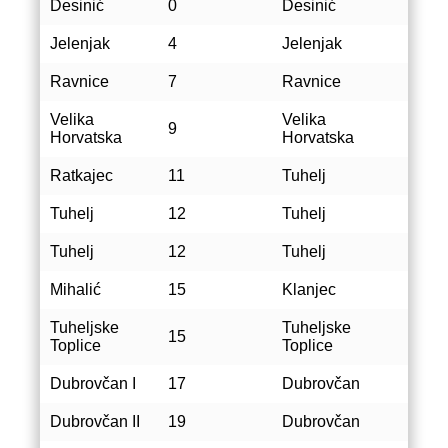
Desinić
0
Desinić
Jelenjak
4
Jelenjak
Ravnice
7
Ravnice
Velika
Velika
9
Horvatska
Horvatska
Ratkajec
11
Tuhelj
Tuhelj
12
Tuhelj
Tuhelj
12
Tuhelj
Mihalić
15
Klanjec
Tuheljske
Tuheljske
15
Toplice
Toplice
Dubrovčan I
17
Dubrovčan
Dubrovčan II
19
Dubrovčan