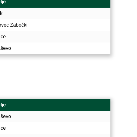
lje
k
ovec Zabočki
ice
ševo
lje
ševo
ice