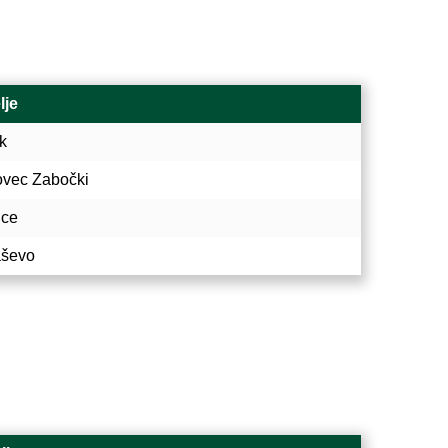
lje
k
ovec Zabočki
ice
ševo