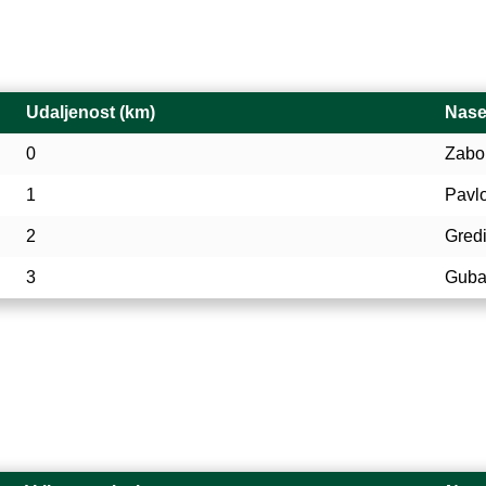
Udaljenost (km)
Nase
0
Zabo
1
Pavl
2
Gred
3
Guba