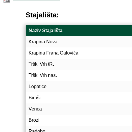
Stajališta:
Naziv Stajališta
Krapina Nova
Krapina Frana Galovića
Trški Vrh tR.
Trški Vrh nas.
Lopatice
Biruši
Venca
Brozi
Radoboj