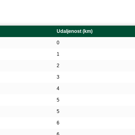
Udaljenost (km)
0
1
2
3
4
5
5
6
6