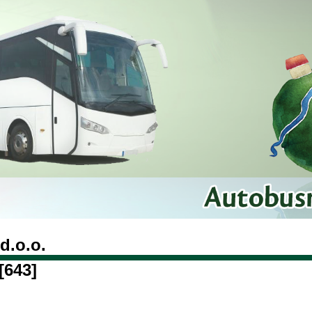
d.o.o.
[643]