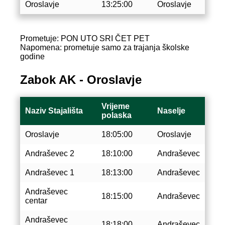
Oroslavje
13:25:00
Oroslavje
Prometuje: PON UTO SRI ČET PET
Napomena: prometuje samo za trajanja školske
godine
Zabok AK - Oroslavje
Vrijeme
Naziv Stajališta
Naselje
polaska
Oroslavje
18:05:00
Oroslavje
Andraševec 2
18:10:00
Andraševec
Andraševec 1
18:13:00
Andraševec
Andraševec
18:15:00
Andraševec
centar
Andraševec
18:18:00
Andraševec