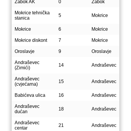
Zabok AK
0
Zabok
Mokrice tehnička
5
Mokrice
stanica
Mokrice
6
Mokrice
Mokrice diskont
7
Mokrice
Oroslavje
9
Oroslavje
Andraševec
14
Andraševec
(Zimići)
Andraševec
15
Andraševec
(cvjećarna)
Babićeva ulica
16
Andraševec
Andraševec
18
Andraševec
dućan
Andraševec
21
Andraševec
centar