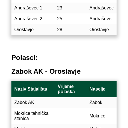
Andraševec 1
23
Andraševec
Andraševec 2
25
Andraševec
Oroslavje
28
Oroslavje
Polasci:
Zabok AK - Oroslavje
Vrijeme
Naziv Stajališta
Naselje
polaska
Zabok AK
Zabok
Mokrice tehnička
Mokrice
stanica